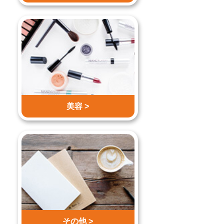
美容 >
その他 >