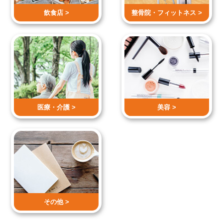
飲食店 >
整骨院・
フィットネス >
医療・介護 >
美容 >
その他 >