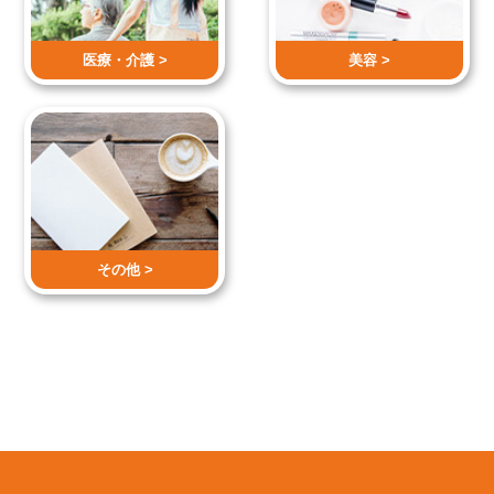
医療・介護 >
美容 >
その他 >