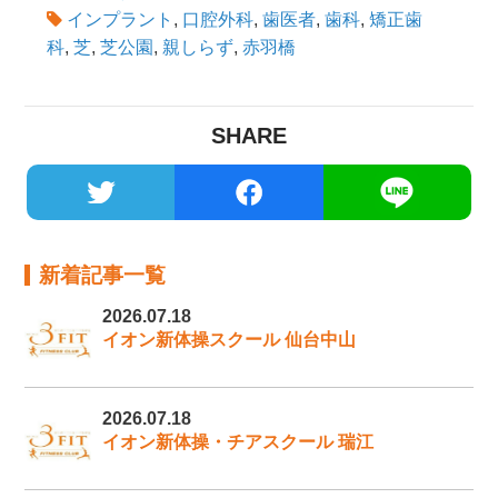
インプラント
,
口腔外科
,
歯医者
,
歯科
,
矯正歯
科
,
芝
,
芝公園
,
親しらず
,
赤羽橋
SHARE
新着記事一覧
2026.07.18
イオン新体操スクール 仙台中山
2026.07.18
イオン新体操・チアスクール 瑞江