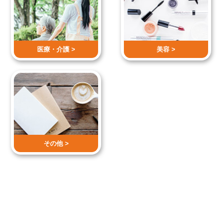
医療・介護 >
美容 >
その他 >