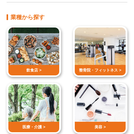
業種から探す
飲食店 >
整骨院・
フィットネス >
医療・介護 >
美容 >