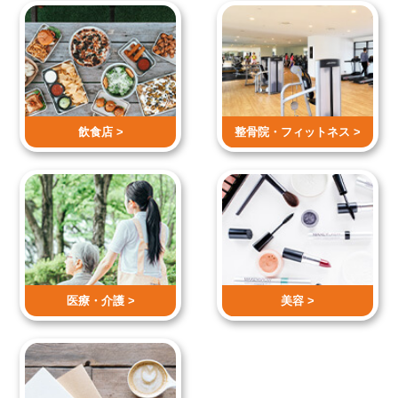
飲食店 >
整骨院・
フィットネス >
医療・介護 >
美容 >