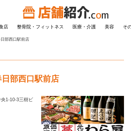
食店
整骨院・フィットネス
医療・介護
美容
そ
春日部西口駅前店
春日部西口駅前店
1-10-3
三樹ビ