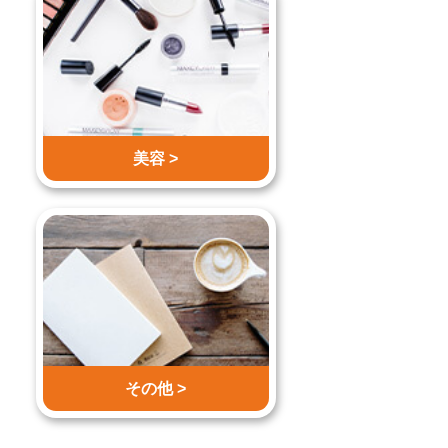
美容 >
その他 >