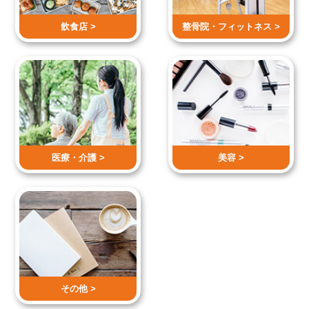
飲食店 >
整骨院・
フィットネス >
医療・介護 >
美容 >
その他 >