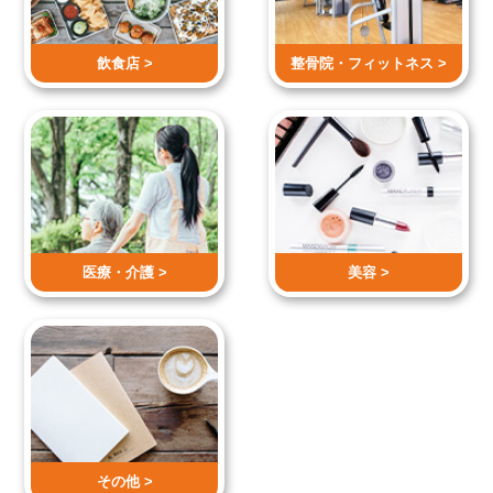
飲食店 >
整骨院・
フィットネス >
医療・介護 >
美容 >
その他 >