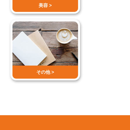
美容 >
その他 >