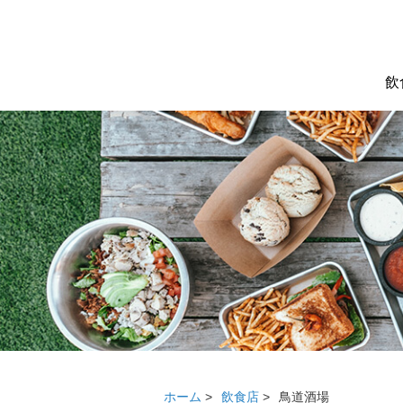
飲
ホーム
>
飲食店
>
鳥道酒場