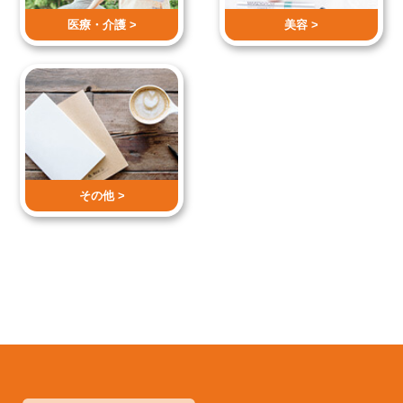
医療・介護 >
美容 >
その他 >