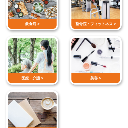
飲食店 >
整骨院・
フィットネス >
医療・介護 >
美容 >