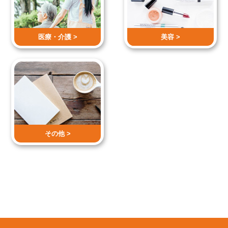
医療・介護 >
美容 >
その他 >