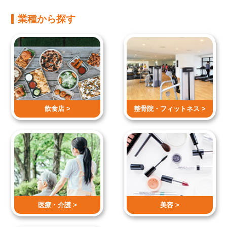
業種から探す
飲食店 >
整骨院・
フィットネス >
医療・介護 >
美容 >