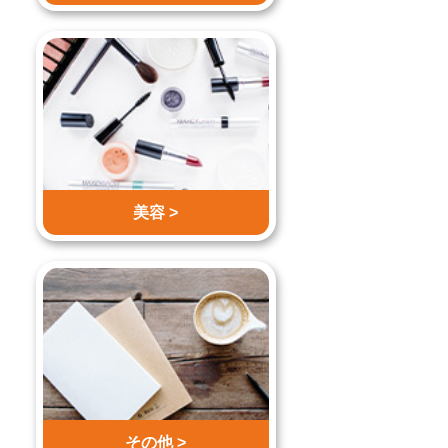
美容 >
その他 >