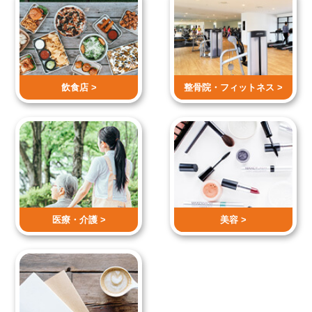
飲食店 >
整骨院・
フィットネス >
医療・介護 >
美容 >