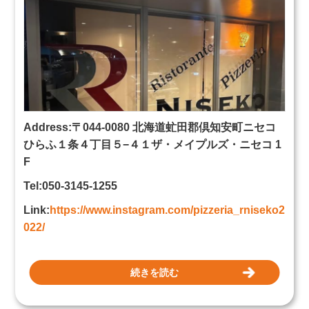
Address:〒044-0080 北海道虻田郡倶知安町ニセコ
ひらふ１条４丁目５−４１ザ・メイプルズ・ニセコ 1
F
Tel:050-3145-1255
Link:
https://www.instagram.com/pizzeria_rniseko2
022/
続きを読む