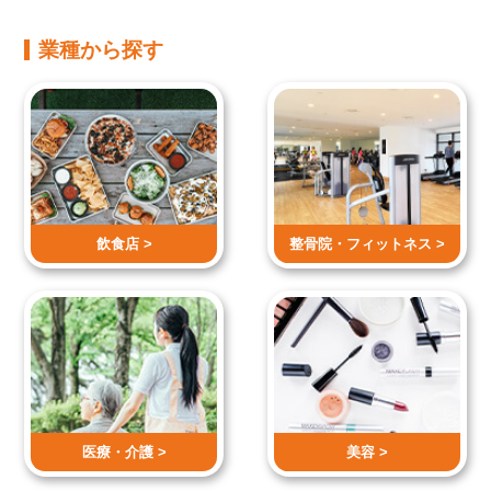
業種から探す
飲食店 >
整骨院・
フィットネス >
医療・介護 >
美容 >