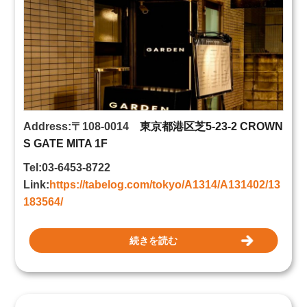
Address:〒108-0014
東京都港区芝5-23-2 CROWN
S GATE MITA 1F
Tel:03-6453-8722
Link:
https://tabelog.com/tokyo/A1314/A131402/13
183564/
続きを読む