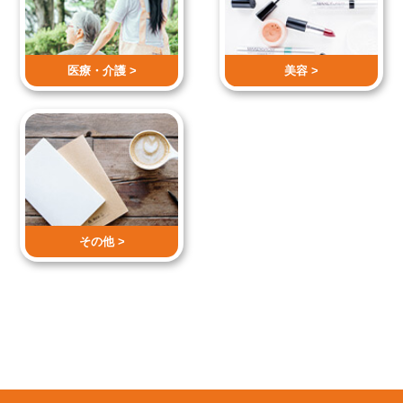
医療・介護 >
美容 >
その他 >