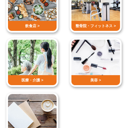
飲食店 >
整骨院・
フィットネス >
医療・介護 >
美容 >