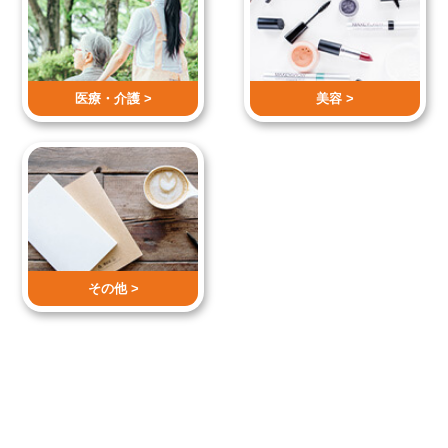
医療・介護 >
美容 >
その他 >