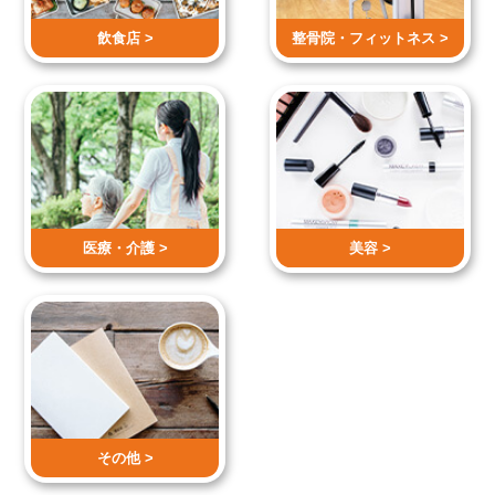
飲食店 >
整骨院・
フィットネス >
医療・介護 >
美容 >
その他 >