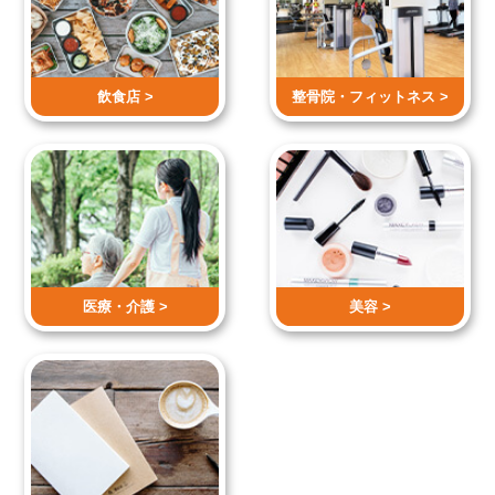
飲食店 >
整骨院・
フィットネス >
医療・介護 >
美容 >