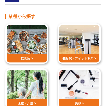
業種から探す
飲食店 >
整骨院・
フィットネス >
医療・介護 >
美容 >