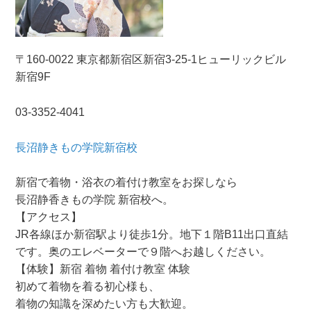
〒160-0022 東京都
新宿区
新宿3-25-1ヒューリックビル
新宿9F
03-3352-4041
長沼静きもの学院新宿校
新宿で着物・浴衣の着付け教室をお探しなら
長沼静香きもの学院 新宿校へ。
【アクセス】
JR各線ほか新宿駅より徒歩1分。地下１階B11出口直結
です。奥のエレベーターで９階へお越しください。
【体験】新宿 着物 着付け教室 体験
初めて着物を着る初心様も、
着物の知識を深めたい方も大歓迎。