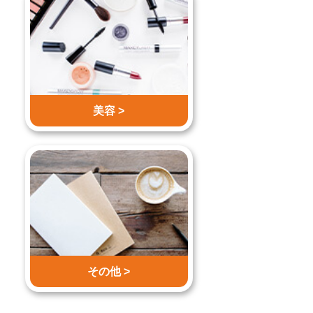
美容 >
その他 >