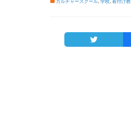
カルチャースクール
,
学校
,
着付け教