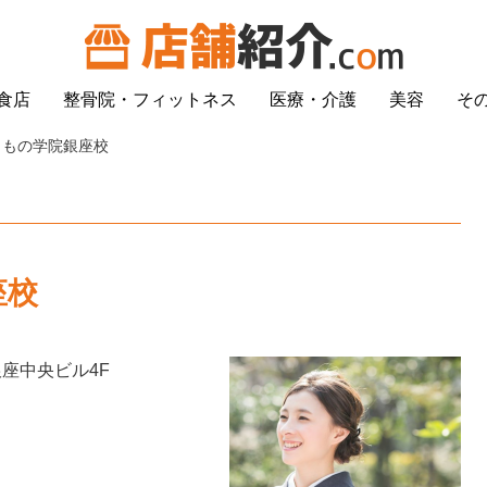
食店
整骨院・フィットネス
医療・介護
美容
そ
きもの学院銀座校
座校
銀座中央ビル4F