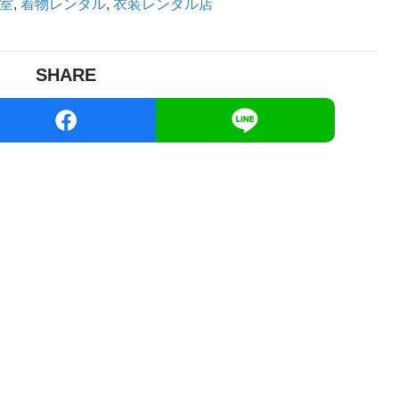
室
,
着物レンタル
,
衣装レンタル店
SHARE