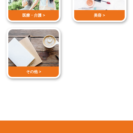
医療・介護 >
美容 >
その他 >