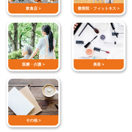
飲食店 >
整骨院・
フィットネス >
医療・介護 >
美容 >
その他 >