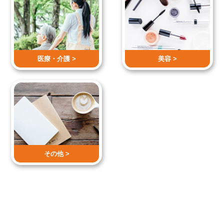
医療・介護 >
美容 >
その他 >