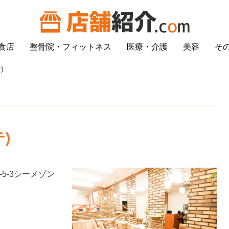
食店
整骨院・フィットネス
医療・介護
美容
そ
)
テ)
子5-5-3シーメゾン