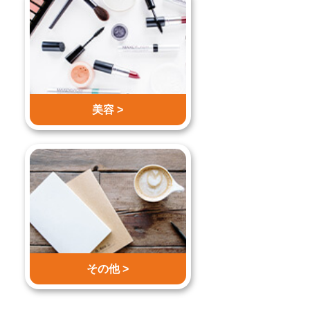
美容 >
その他 >