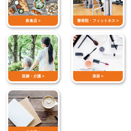
飲食店 >
整骨院・
フィットネス >
医療・介護 >
美容 >