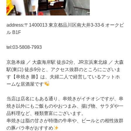
address:
〒1400013 東京都
品川区南大井3-33-6 オークビ
ル B1F
tel:03-5808-7993
京急本線 ／ 大森海岸駅 徒歩2分、JR京浜東北線 ／ 大森
駅(東口) 徒歩9分と、アクセス抜群のところにございま
す【串焼き 勝】は、夫婦二人で経営しているアットホ
ームな居酒屋です
当店は店名にもある通り、串焼きがイチオシですが、串
焼き以外にもご飯ものやおつまみ、揚げ物、サラダや一
品料理など、種類豊富にございます。
串焼きは脂の甘さが特徴の牛串や、ビールとの相性抜群
の豚バラ串がおすすめ