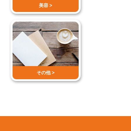
美容 >
その他 >