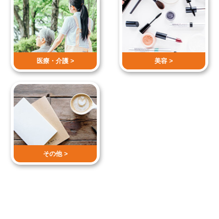
医療・介護 >
美容 >
その他 >