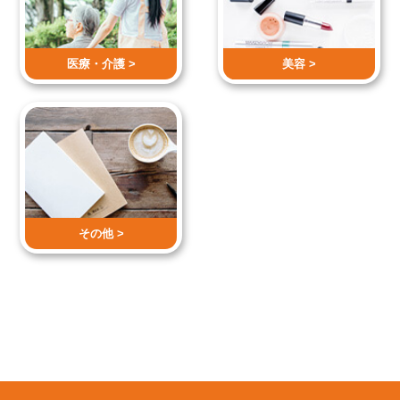
医療・介護 >
美容 >
その他 >