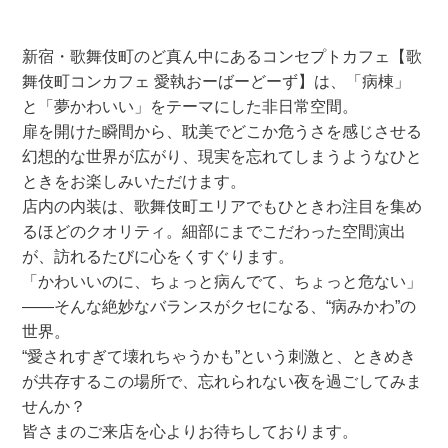
新宿・歌舞伎町のど真ん中にあるコンセプトカフェ【歌
舞伎町コンカフェ 愛執おーばーどーず】は、「病棟」
と「夢かわいい」をテーマにした非日常空間。
扉を開けた瞬間から、耽美でどこか危うさを感じさせる
幻想的な世界が広がり、現実を忘れてしまうようなひと
ときをお楽しみいただけます。
店内の内装は、歌舞伎町エリアでもひときわ注目を集め
るほどのクオリティ。細部にまでこだわった空間演出
が、訪れるたびに心をくすぐります。
「かわいいのに、ちょっと病んでて、ちょっと危ない」
——そんな絶妙なバランスがクセになる、“病みかわ”の
世界。
“愛されすぎて壊れちゃうかも”という刺激と、ときめき
が共存するこの場所で、忘れられない夜を過ごしてみま
せんか？
皆さまのご来店を心よりお待ちしております。