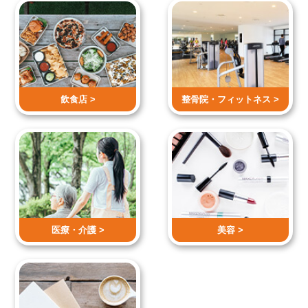
飲食店 >
整骨院・
フィットネス >
医療・介護 >
美容 >