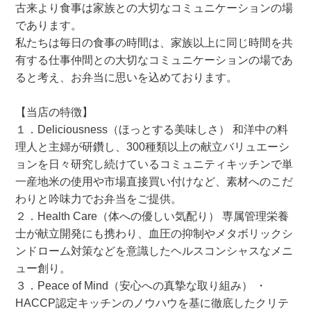
古来より食事は家族との大切なコミュニケーションの場
であります。
私たちは毎日の食事の時間は、家族以上に同じ時間を共
有する仕事仲間との大切なコミュニケーションの場であ
ると考え、お弁当に思いを込めております。
【当店の特徴】
１．Deliciousness（ほっとする美味しさ） 和洋中の料
理人と主婦が研鑽し、300種類以上の献立バリュエーシ
ョンを日々研究し続けているコミュニティキッチンで単
一産地米の使用や市場直接買い付けなど、素材へのこだ
わりと吟味力でお弁当をご提供。
２．Health Care（体への優しい気配り） 専属管理栄養
士が献立開発にも携わり、血圧の抑制やメタボリックシ
ンドローム対策などを意識したヘルスコンシャスなメニ
ュー創り。
３．Peace of Mind（安心への真摯な取り組み） ・
HACCP認定キッチンのノウハウを基に徹底したクリテ