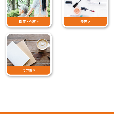
医療・介護 >
美容 >
その他 >