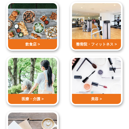
飲食店 >
整骨院・
フィットネス >
医療・介護 >
美容 >