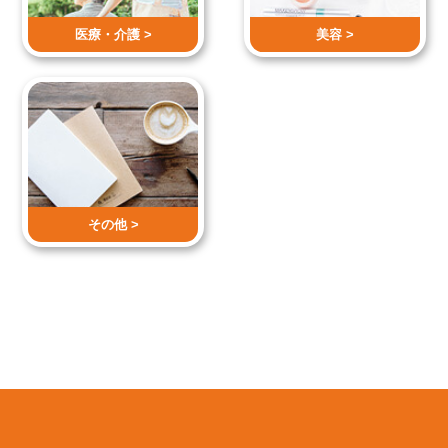
医療・介護 >
美容 >
その他 >