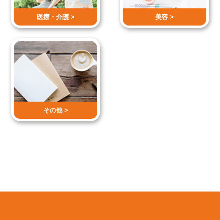
医療・介護 >
美容 >
その他 >