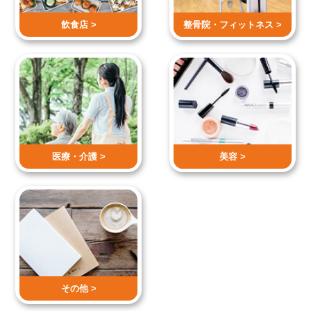
飲食店 >
整骨院・
フィットネス >
医療・介護 >
美容 >
その他 >