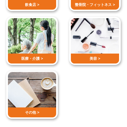
飲食店 >
整骨院・
フィットネス >
医療・介護 >
美容 >
その他 >