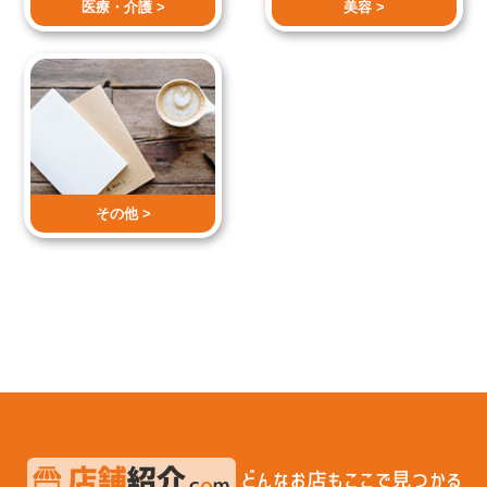
医療・介護 >
美容 >
その他 >