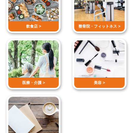
飲食店 >
整骨院・
フィットネス >
医療・介護 >
美容 >