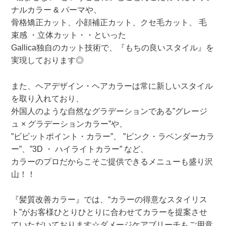
ナルカラー & パーマや、
骨格矯正カット、小顔補正カット、クセ毛カット、 毛
束感 ・立体カット・・といった
Gallica独自のカット技術で、『もちの良いスタイル』を
実現しております◎
また、ヘアデザイン・ヘアカラーは常に新しいスタイル
を取り入れており、
外国人のような自然なグラデーションである”グレージ
ュ × グラデーションカラー”や、
”ビビットポイント・カラー”、 ”ピンク・ラベンダーカラ
ー”、”3D ・ ハイライトカラー” など、
カラーのプロだからこそご提供できるメニューも盛り沢
山！！
『髪質改善カラー』では、“カラーの得意なスタイリス
ト”がお客様ひとりひとりに合わせてカラーを提案させ
ていただいております☆ダメージケアブリーチもご用意