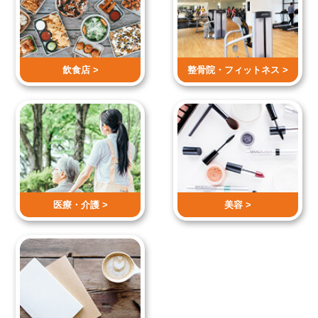
飲食店 >
整骨院・
フィットネス >
医療・介護 >
美容 >