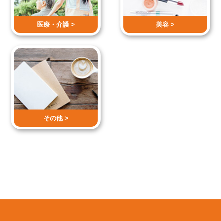
医療・介護 >
美容 >
その他 >