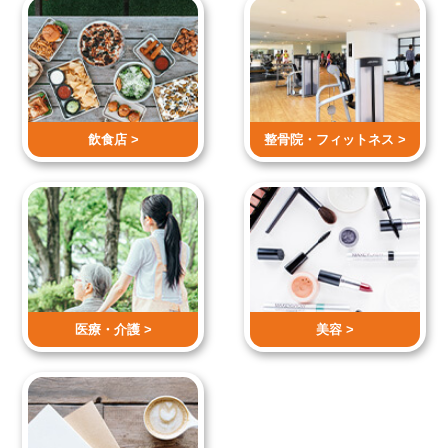
飲食店 >
整骨院・
フィットネス >
医療・介護 >
美容 >