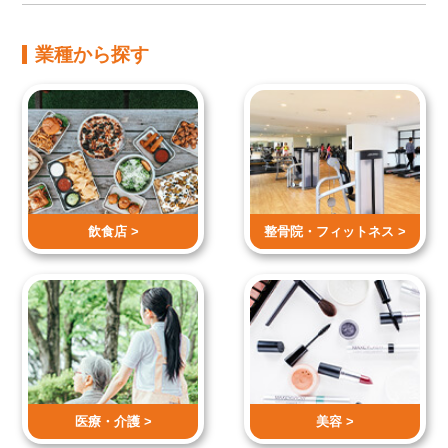
業種から探す
飲食店 >
整骨院・
フィットネス >
医療・介護 >
美容 >