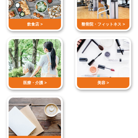
飲食店 >
整骨院・
フィットネス >
医療・介護 >
美容 >