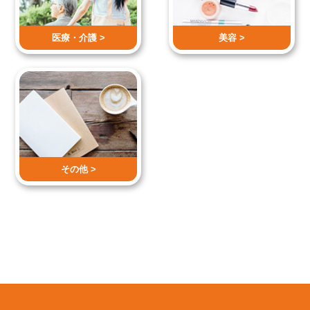
医療・介護 >
美容 >
その他 >