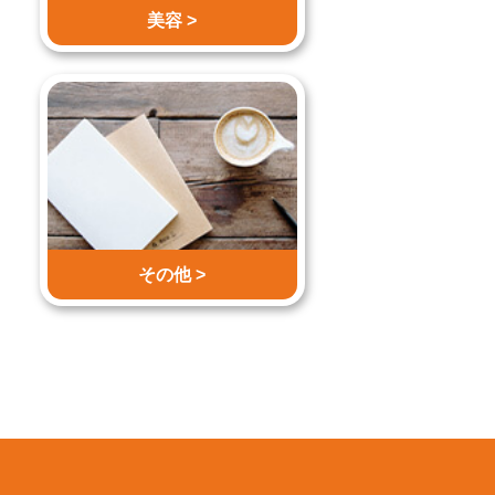
美容 >
その他 >