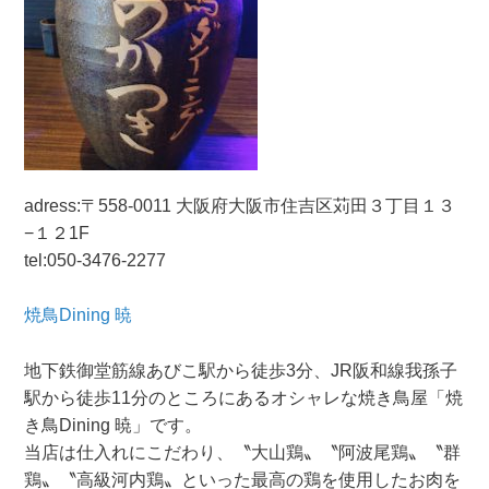
adress:〒558-0011 大阪府大阪市住吉区苅田３丁目１３
−１２1F
tel:050-3476-2277
焼鳥Dining 暁
地下鉄御堂筋線あびこ駅から徒歩3分、JR阪和線我孫子
駅から徒歩11分のところにあるオシャレな焼き鳥屋「焼
き鳥Dining 暁」です。
当店は仕入れにこだわり、〝大山鶏〟〝阿波尾鶏〟〝群
鶏〟〝高級河内鶏〟といった最高の鶏を使用したお肉を